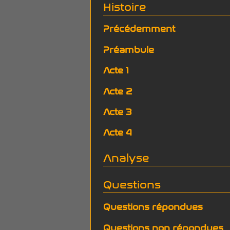
Histoire
Précédemment
Préambule
Acte 1
Acte 2
Acte 3
Acte 4
Analyse
Questions
Questions répondues
Questions non répondues