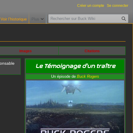
Créer un compte
Se connecter
R
Voir l’historique
Plus
e
c
h
e
r
Images
Citations
c
ponsable
h
Le Témoignage d'un traître
e
Un épisode de
Buck Rogers
r