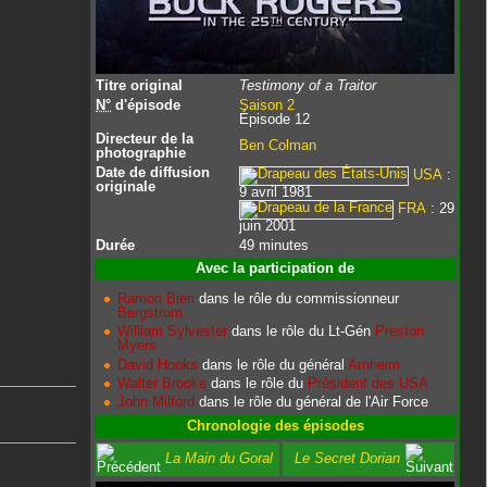
Titre original
Testimony of a Traitor
N°
d'épisode
Saison 2
Épisode 12
Directeur de la
Ben Colman
photographie
Date de diffusion
USA
:
originale
9 avril 1981
FRA
: 29
juin 2001
Durée
49 minutes
Avec la participation de
Ramon Bieri
dans le rôle du commissionneur
Bergstrom
William Sylvester
dans le rôle du Lt-Gén
Preston
Myers
David Hooks
dans le rôle du général
Arnheim
Walter Brooke
dans le rôle du
Président des USA
John Milford
dans le rôle du général de l'Air Force
Chronologie des épisodes
La Main du Goral
Le Secret Dorian