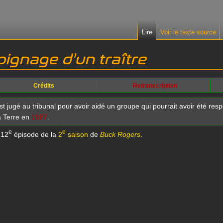
Lire
Voir le texte source
ignage d'un traître
Crédits
Retranscription
t jugé au tribunal pour avoir aidé un groupe qui pourrait avoir été res
a Terre en
1987
.
e
e
 12
épisode de la
2
saison
de
Buck Rogers
.