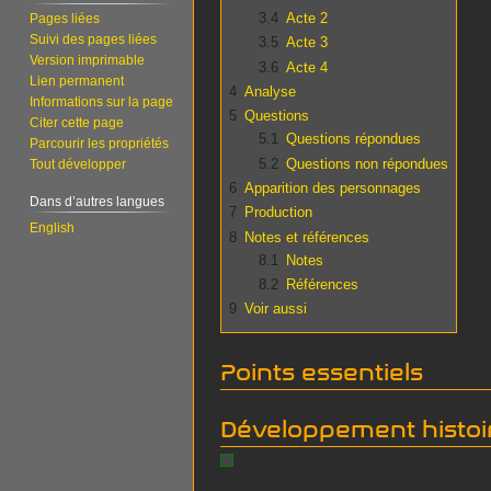
3.4
Acte 2
Pages liées
Suivi des pages liées
3.5
Acte 3
Version imprimable
3.6
Acte 4
Lien permanent
4
Analyse
Informations sur la page
5
Questions
Citer cette page
5.1
Questions répondues
Parcourir les propriétés
5.2
Questions non répondues
Tout développer
6
Apparition des personnages
Dans d’autres langues
7
Production
English
8
Notes et références
8.1
Notes
8.2
Références
9
Voir aussi
Points essentiels
Développement histoi