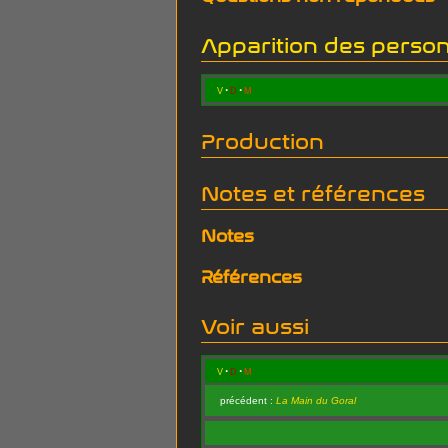
Apparition des perso
v
d
m
Production
Notes et références
Notes
Références
Voir aussi
v
d
m
précédent :
La Main du Goral