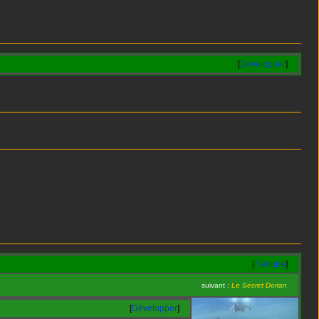
Développer
Réduire
suivant :
Le Secret Dorian
Développer