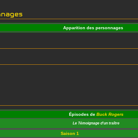
nnages
Apparition des personnages
Épisodes de
Buck Rogers
Le Témoignage d'un traître
Saison 1