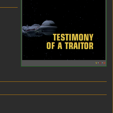
v
d
m