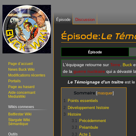
Épisode
Discussion
Épisode:
Le Témo
Aller
Aller
Épisode
à
à
la
la
Page d’accueil
L'équipage retourne sur
Terre
.
Buck
es
News Buck Wiki
navigation
recherche
de la
guerre nucléaire
qui a dévasté l
Modifications récentes
Portails
Le Témoignage d'un traître
est le
Page au hasard
Aide concernant
Sommaire
MediaWiki
1
Points essentiels
Wikis connexes
2
Développement histoire
Battlestar Wiki
3
Histoire
Stargate Wiki
3.1
Précédemment
Sémantique
3.2
Préambule
Outils
3.3
Acte 1