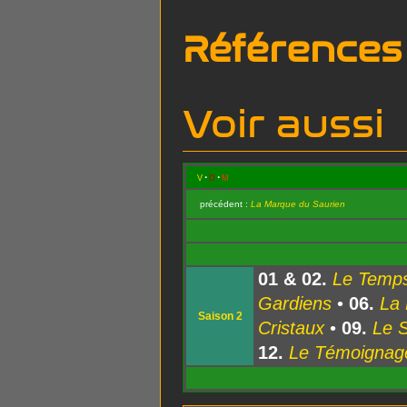
Références
Voir aussi
v
d
m
précédent :
La Marque du Saurien
01 & 02.
Le Temps
Gardiens
•
06.
La 
Saison 2
Cristaux
•
09.
Le 
12.
Le Témoignage 