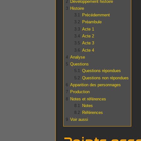
2
Développement histoire
3
Histoire
3.1
Précédemment
3.2
Préambule
3.3
Acte 1
3.4
Acte 2
3.5
Acte 3
3.6
Acte 4
4
Analyse
5
Questions
5.1
Questions répondues
5.2
Questions non répondues
6
Apparition des personnages
7
Production
8
Notes et références
8.1
Notes
8.2
Références
9
Voir aussi