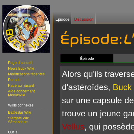
Épisode
Discussion
Épisode:
L
Aller
Aller
Épisode
Page d’accueil
à
à
News Buck Wiki
la
la
Alors qu'ils traver
Modifications récentes
navigation
recherche
Portails
d'astéroïdes,
Buck
Page au hasard
Aide concernant
MediaWiki
sur une capsule de
Wikis connexes
trouve un jeune ga
Battlestar Wiki
Stargate Wiki
Sémantique
Vellus
, qui possède
Outils