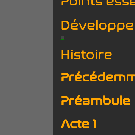
Points esse
Développem
Histoire
Précédemm
Préambule
Acte 1