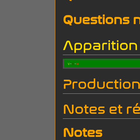
Questions 
Apparitio
v
d
m
Productio
Notes et r
Notes