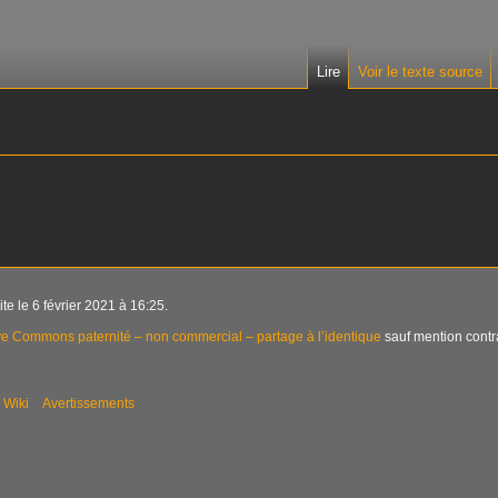
Lire
Voir le texte source
te le 6 février 2021 à 16:25.
ve Commons paternité – non commercial – partage à l’identique
sauf mention contra
 Wiki
Avertissements