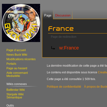
Page
Discussion
France
Page de redirection
Aller
Aller
Rediriger vers :
w:France
à
à
Page d’accueil
News Buck Wiki
la
la
Modifications récentes
navigation
recherche
Portails
La dernière modification de cette page a été fai
Page au hasard
Le contenu est disponible sous licence
Creati
Aide concernant
MediaWiki
Cette page a été consultée 1 509 fois.
Wikis connexes
Politique de confidentialité
À propos de Buck
Battlestar Wiki
Stargate Wiki
Sémantique
Outils