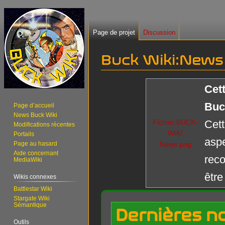
Page de projet
Discussion
Buck Wiki
:
News
Aller
Aller
Cett
à
à
Buc
la
la
Page d’accueil
News Buck Wiki
navigation
recherche
Fichier:BUCK-
Cett
Modifications récentes
WIKI
Portails
aspe
Page au hasard
News.png
Aide concernant
reco
MediaWiki
êtr
Wikis connexes
Battlestar Wiki
Stargate Wiki
Sémantique
Dernières no
Outils