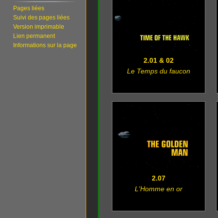
Pages liées
Suivi des pages liées
Version imprimable
Lien permanent
Informations sur la page
2.01 & 02
Le Temps du faucon
2.07
L'Homme en or