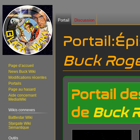
Portail
Discussion
Portail:Ép
Buck Rog
Page d’accueil
News Buck Wiki
Modifications récentes
Aller
Aller
Portails
à
à
Portail d
Page au hasard
la
la
Aide concernant
MediaWiki
navigation
recherche
de
Buck 
Wikis connexes
Battlestar Wiki
Stargate Wiki
Sémantique
Outils