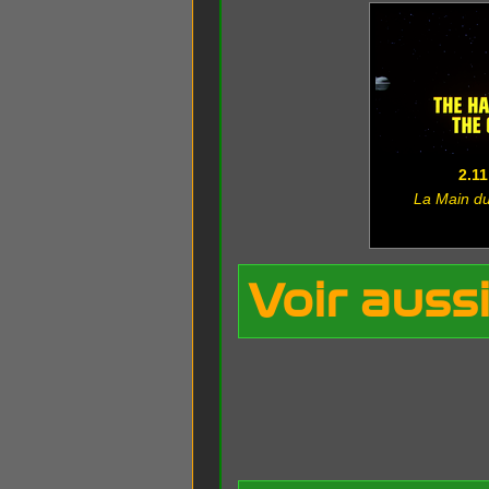
2.11
La Main du
Voir auss