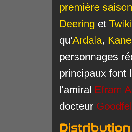
première saiso
Deering
et
Twiki
qu'
Ardala
,
Kane
personnages ré
principaux font 
l'amiral
Efram A
docteur
Goodfel
Distribution