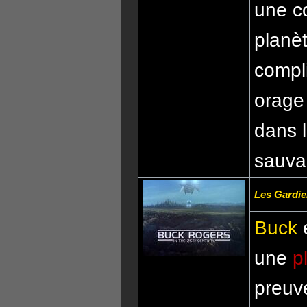
une co
planèt
compl
orage 
dans l
sauva
Les Gardi
Buck
une
p
preuve