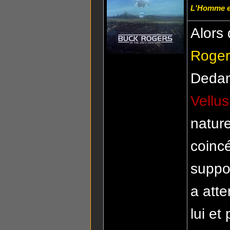
L'Homme e
Alors 
Roger
Dedan
Vellus
natur
coincé
suppo
a atte
lui et