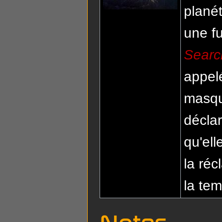
plané
une f
Searc
appe
masqu
déclar
qu'ell
la réc
la te