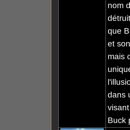
nom 
détrui
que Bu
et son
mais 
unique
l'illu
dans u
visant
Buck 