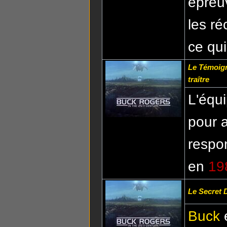
épreuv
les r
ce qui
Le Témoig
traître
L'équ
pour a
respo
en
19
Le Secret 
Buck