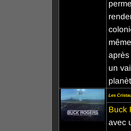
permet
renden
coloni
mêmes.
après 
un vai
planèt
Les Crista
Buck 
avec u