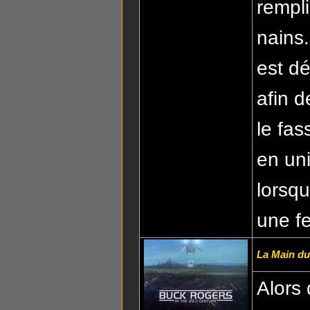
rempl
nains.
est dé
afin d
le fas
en un
lorsqu
une f
La Main du
Alors 