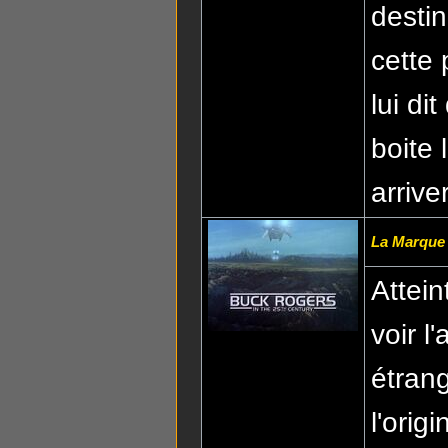
destin
cette 
lui di
boite
arrive
La Marque
Attein
voir 
étran
l'orig