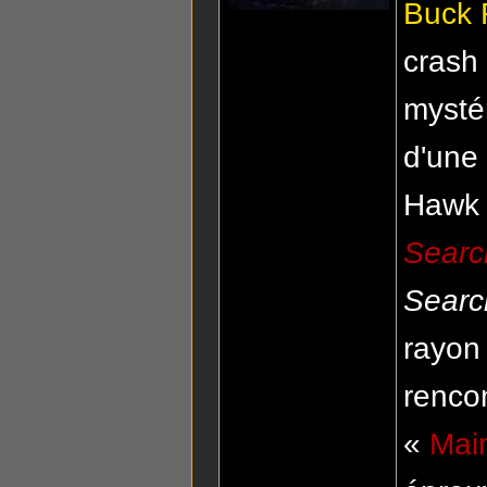
Buck 
crash 
mysté
d'une
Hawk d
Searc
Searc
rayon 
rencon
«
Mai