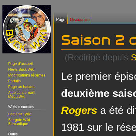
Page
Discussion
Saison 2 
(Redirigé depuis
S
Page d’accueil
News Buck Wiki
Aller
Aller
Le premier épis
Modifications récentes
à
à
Portails
la
la
Page au hasard
deuxième sais
navigation
recherche
Aide concernant
MediaWiki
Rogers
a été di
Wikis connexes
Battlestar Wiki
Stargate Wiki
1981 sur le rés
Sémantique
Outils