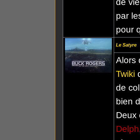
de vie
par le
pour q
Le Satyre
Alors 
Twiki
d
de col
bien 
Deux 
Delph