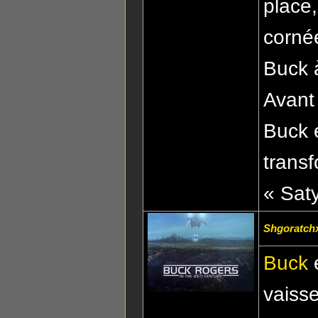
place
corné
Buck à
Avant 
Buck e
trans
« Saty
Shgoratch
Buck
vaisse