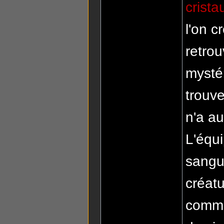
crista
l'on c
retro
mystér
trouv
n'a au
L'équi
sangui
créatu
comme