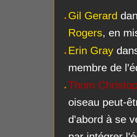
Gil Gerard
dans
Rogers
, en mi
Erin Gray
dans
membre de l'
Thom Christo
oiseau peut-êt
d'abord à se v
par intégrer l