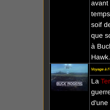
avant 
temp
soif d
que s
à Buck
Hawk
Voyage à l
La
Ter
guerr
d'une 