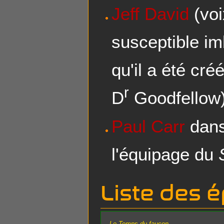
Jeff David
(voi
susceptible im
qu'il a été cré
r
D
Goodfellow)
Paul Carr
dans
l'équipage du
Liste des 
Le Temps du faucon