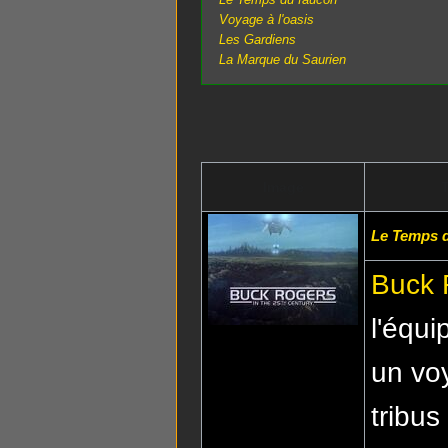
Voyage à l'oasis
Les Gardiens
La Marque du Saurien
Image
T
Le Temps 
Buck 
l'équi
un voy
tribus