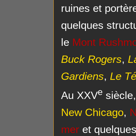
ruines et portèr
quelques struc
le
Mont Rushmo
Buck Rogers
,
L
Gardiens
,
Le Té
e
Au XXV
siècle,
New Chicago
,
N
mer
et quelques 