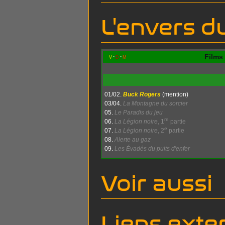
L'envers d
Films
v
d
m
01/02.
Buck Rogers
(mention)
03/04.
La Montagne du sorcier
05.
Le Paradis du jeu
re
06.
La Légion noire
, 1
partie
e
07.
La Légion noire
, 2
partie
08.
Alerte au gaz
09.
Les Évadés du puits d'enfer
Voir aussi
Liens exte