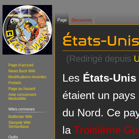
Page
Discussion
États-Uni
(Redirigé depuis
Page d’accueil
News Buck Wiki
Aller
Aller
Les
États-Unis
Modifications récentes
à
à
Portails
la
la
Page au hasard
étaient un pays
navigation
recherche
Aide concernant
MediaWiki
du Nord. Ce pay
Wikis connexes
Battlestar Wiki
Stargate Wiki
la
Troisième Gu
Sémantique
Outils