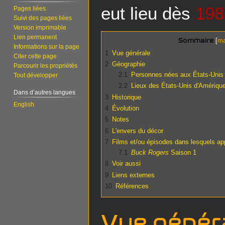
eut lieu dès
198
Pages liées
Suivi des pages liées
Version imprimable
Lien permanent
Sommaire
Informations sur la page
1
Vue générale
Citer cette page
2
Géographie
Parcourir les propriétés
2.1
Personnes nées aux États-Unis
Tout développer
2.2
Lieux des États-Unis d'Amériqu
Dans d’autres langues
3
Historique
English
4
Évolution
5
Notes
6
L'envers du décor
7
Films et/ou épisodes dans lesquels ap
7.1
Buck Rogers
Saison 1
8
Voir aussi
9
Liens externes
10
Références
Vue génér