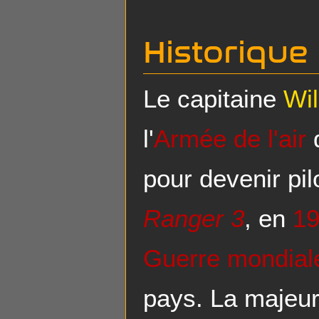
Historique
Le capitaine
Wil
l'
Armée de l'air
d
pour devenir pil
Ranger 3
, en
1
Guerre mondial
pays. La majeur