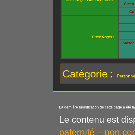
Buck Rogers au XXV
siècle
Guest 
Co-
Buck Rogers
Saison 
Catégorie
:
Personne
La dernière modification de cette page a été f
Le contenu est dis
paternité – non co