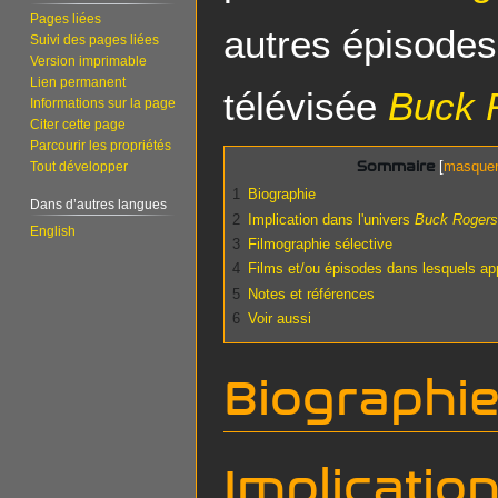
Pages liées
autres épisodes
Suivi des pages liées
Version imprimable
Lien permanent
télévisée
Buck 
Informations sur la page
Citer cette page
Parcourir les propriétés
Sommaire
Tout développer
1
Biographie
Dans d’autres langues
2
Implication dans l'univers
Buck Rogers
English
3
Filmographie sélective
4
Films et/ou épisodes dans lesquels ap
5
Notes et références
6
Voir aussi
Biographi
Implicatio