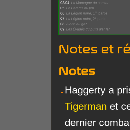
03/04.
La Montagne du sorcier
05.
Le Paradis du jeu
re
06.
La Légion noire
, 1
partie
e
07.
La Légion noire
, 2
partie
08.
Alerte au gaz
09.
Les Évadés du puits d'enfer
Notes et r
Notes
Haggerty a pri
Tigerman
et ce
dernier comba