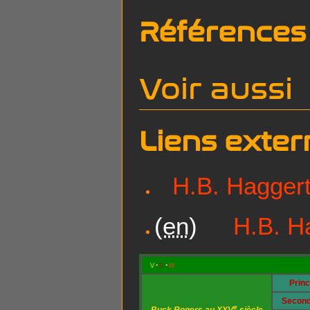
Références
Voir aussi
Liens exter
H.B. Hagger
(
en
)
H.B. H
v
d
m
Prin
Second
e