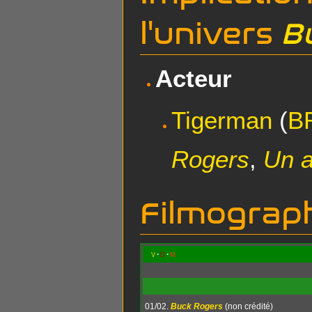
l'univers
B
Acteur
Tigerman
(
B
Rogers
,
Un a
Filmograph
v
d
m
01/02.
Buck Rogers
(non crédité)