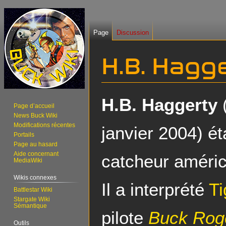
Page
Discussion
H.B. Hagg
Aller
Aller
H.B. Haggerty
(
Page d’accueil
à
à
News Buck Wiki
la
la
Modifications récentes
janvier 2004) ét
navigation
recherche
Portails
Page au hasard
Aide concernant
catcheur améric
MediaWiki
Wikis connexes
Il a interprété
T
Battlestar Wiki
Stargate Wiki
Sémantique
pilote
Buck Rog
Outils