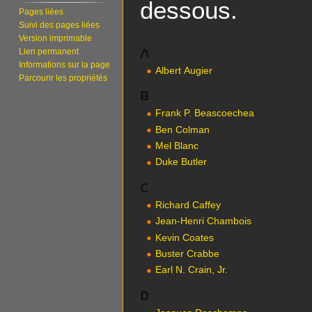
dessous.
Pages liées
Suivi des pages liées
Version imprimable
A
Lien permanent
Informations sur la page
Albert Augier
Parcourir les propriétés
B
Frank P. Beascoechea
Ben Colman
Mel Blanc
Duke Butler
C
Richard Caffey
Jean-Henri Chambois
Kevin Coates
Buster Crabbe
Earl N. Crain, Jr.
D