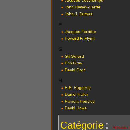
Jacques Deschamps
John Dewey-Carter
John J. Dumas
F
Jacques Ferrière
Howard F. Flynn
G
Gil Gerard
Erin Gray
David Groh
H
H.B. Haggerty
Daniel Haller
Pamela Hensley
David Howe
Catégorie
:
Articles 