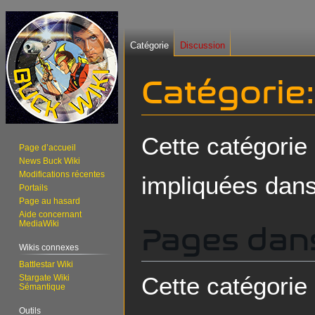
Catégorie
Discussion
Catégorie
:
Aller
Aller
Cette catégorie
Page d’accueil
à
à
News Buck Wiki
la
la
Modifications récentes
impliquées dans
navigation
recherche
Portails
Page au hasard
Aide concernant
MediaWiki
Pages dans
Wikis connexes
Battlestar Wiki
Cette catégorie
Stargate Wiki
Sémantique
Outils