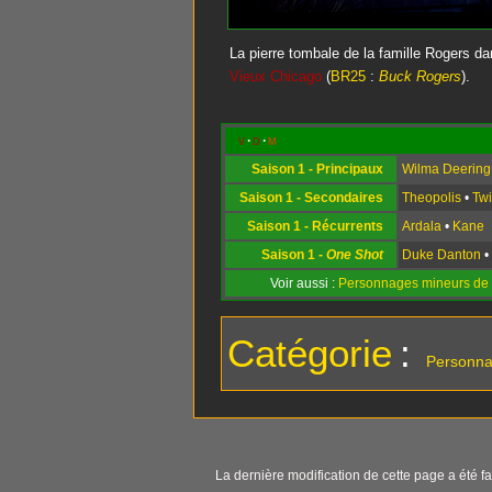
La pierre tombale de la famille Rogers da
Vieux Chicago
(
BR25
:
Buck Rogers
).
v
d
m
Saison 1 - Principaux
Wilma Deering
Saison 1 - Secondaires
Theopolis
•
Twi
Saison 1 - Récurrents
Ardala
•
Kane
Saison 1 -
One Shot
Duke Danton
Voir aussi :
Personnages mineurs de 
Catégorie
:
Personn
La dernière modification de cette page a été fa