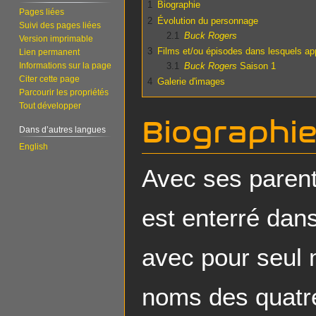
1
Biographie
Pages liées
2
Évolution du personnage
Suivi des pages liées
2.1
Buck Rogers
Version imprimable
3
Films et/ou épisodes dans lesquels ap
Lien permanent
3.1
Buck Rogers
Saison 1
Informations sur la page
Citer cette page
4
Galerie d'images
Parcourir les propriétés
Tout développer
Biographi
Dans d’autres langues
English
Avec ses paren
est enterré dan
avec pour seul 
noms des quatre