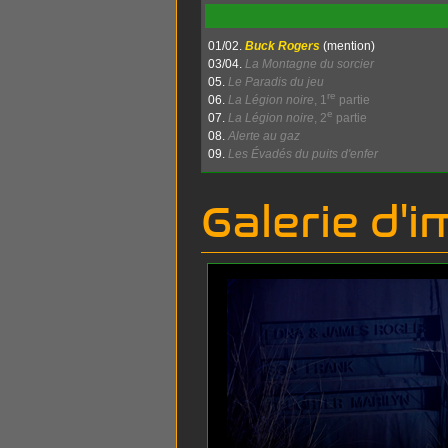
01/02.
Buck Rogers
(mention)
03/04.
La Montagne du sorcier
05.
Le Paradis du jeu
re
06.
La Légion noire
, 1
partie
e
07.
La Légion noire
, 2
partie
08.
Alerte au gaz
09.
Les Évadés du puits d'enfer
Galerie d'