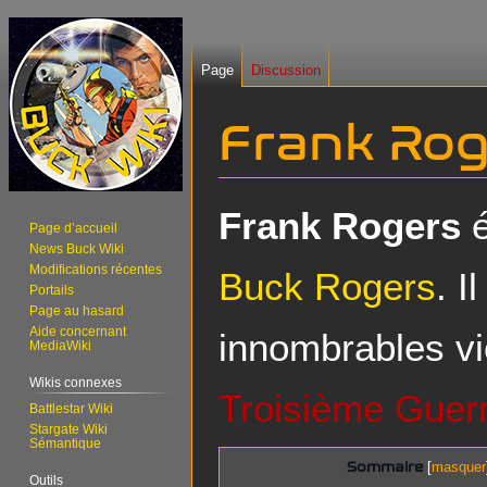
Page
Discussion
Frank Rog
Aller
Aller
Frank Rogers
é
Page d’accueil
à
à
News Buck Wiki
la
la
Modifications récentes
Buck Rogers
. I
navigation
recherche
Portails
Page au hasard
Aide concernant
innombrables vi
MediaWiki
Wikis connexes
Troisième Guer
Battlestar Wiki
Stargate Wiki
Sémantique
Sommaire
Outils