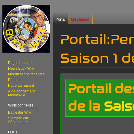
Portail
Discussion
Portail
:
Per
Saison 1 
Page d’accueil
News Buck Wiki
Modifications récentes
Aller
Aller
Portails
à
à
Portail 
Page au hasard
la
la
Aide concernant
MediaWiki
navigation
recherche
de la
Sais
Wikis connexes
Battlestar Wiki
Stargate Wiki
Sémantique
Outils