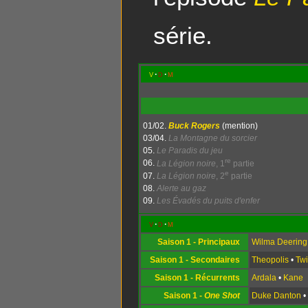
série.
v
d
m
01/02.
Buck Rogers
(mention)
03/04.
La Montagne du sorcier
05.
Le Paradis du jeu
re
06.
La Légion noire
, 1
partie
e
07.
La Légion noire
, 2
partie
08.
Alerte au gaz
09.
Les Évadés du puits d'enfer
v
d
m
Saison 1 - Principaux
Wilma Deering
Saison 1 - Secondaires
Theopolis
•
Twi
Saison 1 - Récurrents
Ardala
•
Kane
Saison 1 -
One Shot
Duke Danton