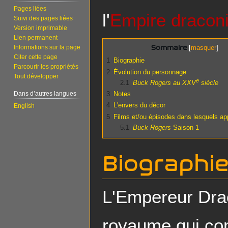
Pages liées
l'
Empire dracon
Suivi des pages liées
Version imprimable
Lien permanent
Informations sur la page
Sommaire
Citer cette page
1
Biographie
Parcourir les propriétés
2
Évolution du personnage
Tout développer
e
2.1
Buck Rogers au XXV
siècle
3
Notes
Dans d’autres langues
4
L'envers du décor
English
5
Films et/ou épisodes dans lesquels ap
5.1
Buck Rogers
Saison 1
Biographi
L'Empereur Dra
royaume qui co