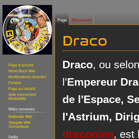
Page
Discussion
Draco
Aller
Aller
Draco
, ou selon
Page d’accueil
à
à
News Buck Wiki
la
la
Modifications récentes
l'
Empereur Dra
navigation
recherche
Portails
Page au hasard
Aide concernant
de l'Espace, S
MediaWiki
Wikis connexes
l'Astrium, Dir
Battlestar Wiki
Stargate Wiki
Sémantique
draconien
, est
Outils