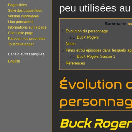
peu utilisées a
Pages liées
Suivi des pages liées
Version imprimable
Lien permanent
Sommaire
Informations sur la page
1
Évolution du personnage
Citer cette page
1.1
Buck Rogers
Parcourir les propriétés
2
Notes
Tout développer
3
Films et/ou épisodes dans lesquels ap
Dans d’autres langues
3.1
Buck Rogers
Saison 1
English
4
Références
Évolution 
personna
Buck Roger