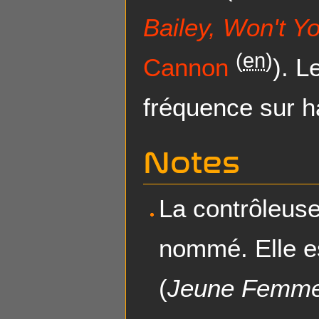
Bailey, Won't 
(
en
)
Cannon
). L
fréquence sur h
Notes
La contrôleus
nommé. Elle e
(
Jeune Femm