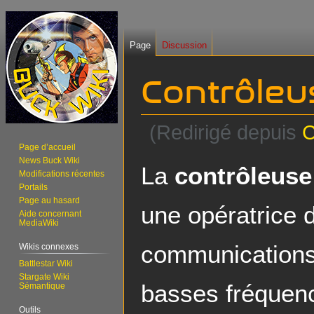
Page
Discussion
Contrôleu
(Redirigé depuis
C
Page d’accueil
News Buck Wiki
Aller
Aller
La
contrôleus
Modifications récentes
à
à
Portails
la
la
Page au hasard
une opératrice 
navigation
recherche
Aide concernant
MediaWiki
communications
Wikis connexes
Battlestar Wiki
Stargate Wiki
basses fréquen
Sémantique
Outils