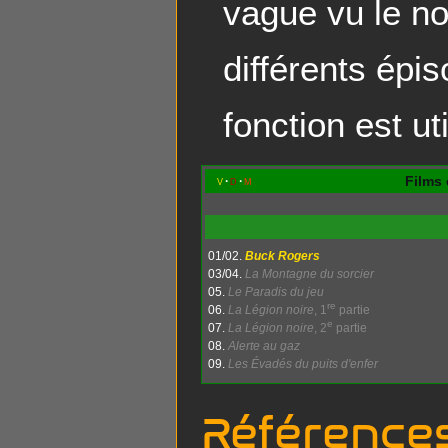
vague vu le n
différents épi
fonction est u
Films 
v
d
m
01/02.
Buck Rogers
03/04.
La Montagne du sorcier
05.
Le Paradis du jeu
re
06.
La Légion noire
, 1
partie
e
07.
La Légion noire
, 2
partie
08.
Alerte au gaz
09.
Les Évadés du puits d'enfer
Référence