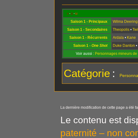
v
d
m
Saison 1 - Principaux
Wilma Deering
Saison 1 - Secondaires
Theopolis
•
Twi
Saison 1 - Récurrents
Ardala
•
Kane
Saison 1 -
One Shot
Duke Danton
Voir aussi :
Personnages mineurs de 
Catégorie
:
Personn
La dernière modification de cette page a été fa
Le contenu est dis
paternité – non co