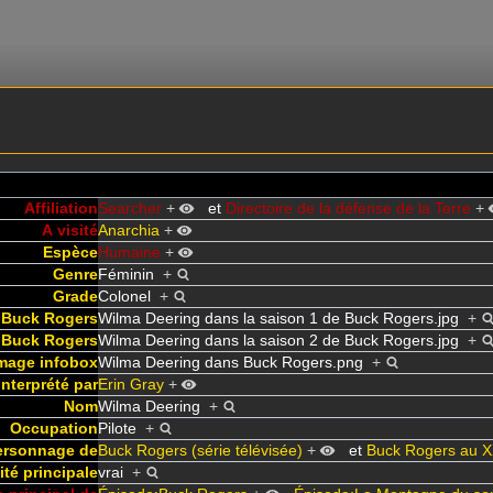
Affiliation
Searcher
+
et
Directoire de la défense de la Terre
+
A visité
Anarchia
+
Espèce
Humaine
+
Genre
Féminin
+
Grade
Colonel
+
e Buck Rogers
Wilma Deering dans la saison 1 de Buck Rogers.jpg
+
e Buck Rogers
Wilma Deering dans la saison 2 de Buck Rogers.jpg
+
mage infobox
Wilma Deering dans Buck Rogers.png
+
Interprété par
Erin Gray
+
Nom
Wilma Deering
+
Occupation
Pilote
+
ersonnage de
Buck Rogers (série télévisée)
+
et
Buck Rogers au X
ité principale
vrai
+