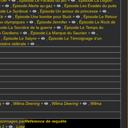
cier
+
,
Épisode:Le Paradis du jeu
+
,
Épisode:La Légion
e
+
,
Épisode:Alerte au gaz
+
,
Épisode:Les Évadés du puits
ode:Le Surdoué
+
,
Épisode:Un amour de princesse
+
,
ck
+
,
Épisode:Une bombe pour Buck
+
,
Épisode:Le Retour
ux olympiques
+
,
Épisode:Jennifer
+
,
Épisode:Le Rock de
ode:La Sorcière de la guerre
+
,
Épisode:Le Temps du
s Gardiens
+
,
Épisode:La Marque du Saurien
+
,
,
Épisode:Le Satyre
+
,
Épisode:Le Témoignage d'un
isière sidérale
+
...
g
+
,
Wilma Deering
+
,
Wilma Deering
+
,
Wilma
ersonnages par
Référence de requête
n 1
+
,
Liste