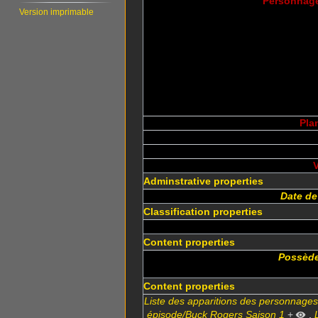
Personnage
Version imprimable
Pla
V
Adminstrative properties
Date de
Classification properties
Content properties
Possède
Content properties
Liste des apparitions des personnage
épisode/Buck Rogers Saison 1
+
,