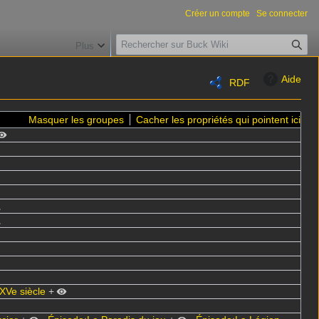
Créer un compte
Se connecter
R
Plus
e
c
Aide
RDF
h
e
r
Masquer les groupes
Cacher les propriétés qui pointent ici
c
h
e
r
XVe siècle
+