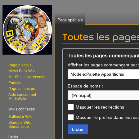
Page spéciale
Toutes les pag
Aller
Aller
Toutes les pages commençan
à
à
Afficher les pages commençant par 
la
la
Page d’accueil
News Buck Wiki
navigation
recherche
Modifications récentes
Portails
Espace de noms :
Page au hasard
Aide concernant
(Principal)
MediaWiki
Masquer les redirections
Wikis connexes
Battlestar Wiki
Masquer le préfixe dans les résu
Stargate Wiki
Sémantique
Lister
Outils