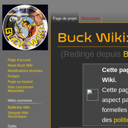
Page de projet
Discussion
Buck Wiki
(Redirigé depuis
B
Page d’accueil
News Buck Wiki
Aller
Aller
Cette pag
Modifications récentes
à
à
Portails
Wiki.
la
la
Page au hasard
navigation
recherche
Aide concernant
Cette pag
MediaWiki
aspect pa
Wikis connexes
Battlestar Wiki
formelles
Stargate Wiki
Sémantique
des
polit
Outils