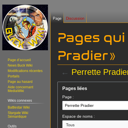
Page
Discussion
Pages qui 
Pradier »
Page d’accueil
News Buck Wiki
←
Perrette Pradie
Modifications récentes
Portails
Page au hasard
Aller
Aller
Aide concernant
Pages liées
à
à
MediaWiki
Page :
la
la
Wikis connexes
navigation
recherche
Battlestar Wiki
Stargate Wiki
Espace de noms :
Sémantique
Tous
Outils