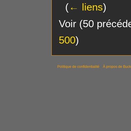
(
← liens
)
Voir (
50 précéd
500
)
Politique de confidentialité
À propos de Buck