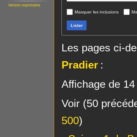
Version imprimable
Masquer les inclusions
Ma
Lister
Les pages ci-de
Pradier
:
Affichage de 14
Voir (
50 précéd
500
)