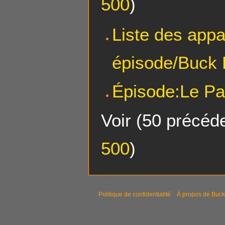
500
)
Liste des appa
épisode/Buck 
Épisode:Le Pa
Voir (
50 précéd
500
)
Politique de confidentialité
À propos de Buck