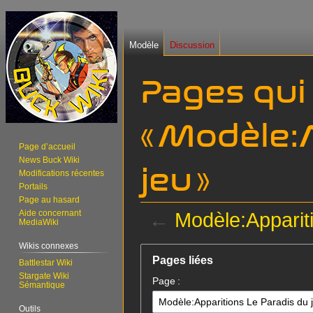
Modèle
Discussion
Pages qui
« Modèle:
Page d’accueil
News Buck Wiki
jeu »
Modifications récentes
Portails
Page au hasard
Aide concernant
←
Modèle:Apparit
MediaWiki
Wikis connexes
Aller
Aller
Pages liées
Battlestar Wiki
à
à
Stargate Wiki
Page :
la
la
Sémantique
navigation
recherche
Outils