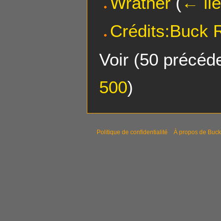
Wrather
(
← li
Crédits:Buck 
Voir (
50 précéd
500
)
Politique de confidentialité
À propos de Buck