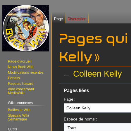
Page
Discussion
Pages qui 
Kelly »
Page d’accueil
News Buck Wiki
←
Colleen Kelly
Modifications récentes
Portails
Page au hasard
Aller
Aller
Aide concernant
Pages liées
à
à
MediaWiki
Page :
la
la
Wikis connexes
navigation
recherche
Battlestar Wiki
Stargate Wiki
Espace de noms :
Sémantique
Tous
Outils