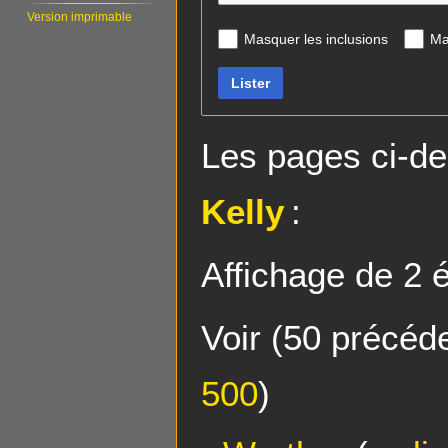
Version imprimable
Masquer les inclusions
Ma
Lister
Les pages ci-de
Kelly
:
Affichage de 2 
Voir (
50 précéd
500
)