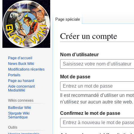
Page spéciale
Créer un compte
Aller
Aller
Nom d’utilisateur
à
à
Page d’accueil
la
la
News Buck Wiki
navigation
recherche
Modifications récentes
Portails
Mot de passe
Page au hasard
Aide concernant
MediaWiki
Il est recommandé d’utiliser un m
Wikis connexes
n’utilisez sur aucun autre site web.
Battlestar Wiki
Confirmez le mot de passe
Stargate Wiki
Sémantique
Outils