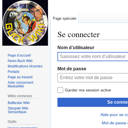
Page spéciale
Se connecter
Aller
Aller
Nom d’utilisateur
à
à
Page d’accueil
la
la
News Buck Wiki
navigation
recherche
Modifications récentes
Mot de passe
Portails
Page au hasard
Aide concernant
MediaWiki
Garder ma session active
Wikis connexes
Se conne
Battlestar Wiki
Stargate Wiki
Sémantique
Aide pour se c
Outils
Mot de passe 