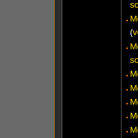
s
M
(
v
M
s
M
M
M
M
M