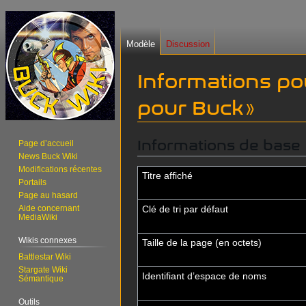
Modèle
Discussion
Informations po
pour Buck »
Informations de base
Aller
Aller
Page d’accueil
News Buck Wiki
à
à
Modifications récentes
la
la
Titre affiché
Portails
navigation
recherche
Page au hasard
Aide concernant
Clé de tri par défaut
MediaWiki
Wikis connexes
Taille de la page (en octets)
Battlestar Wiki
Stargate Wiki
Identifiant dʼespace de noms
Sémantique
Outils