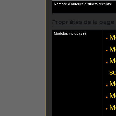
Nombre d’auteurs distincts récents
Propriétés de la page
Modèles inclus (29)
M
M
M
s
M
M
M