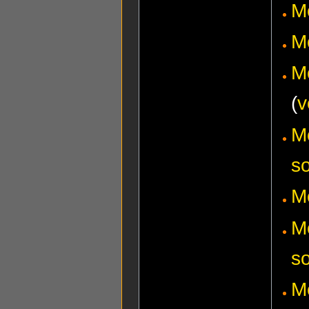
M
M
M
(
v
M
s
M
Mo
s
M