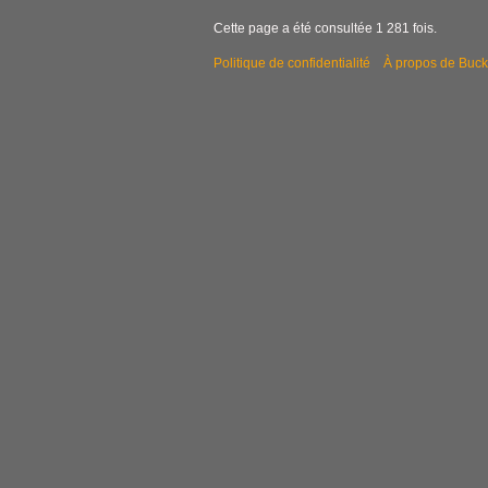
i
Cette page a été consultée 1 281 fois.
o
n
Politique de confidentialité
À propos de Buck
s