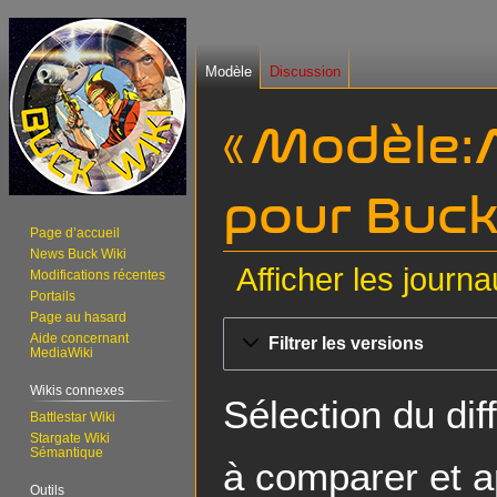
Modèle
Discussion
« Modèle:
pour Buck 
Page d’accueil
News Buck Wiki
Afficher les journ
Modifications récentes
Portails
Page au hasard
Aller
Aller
Aide concernant
Filtrer les versions
à
à
MediaWiki
la
la
Wikis connexes
navigation
recherche
Sélection du dif
Battlestar Wiki
Stargate Wiki
Sémantique
à comparer et a
Outils