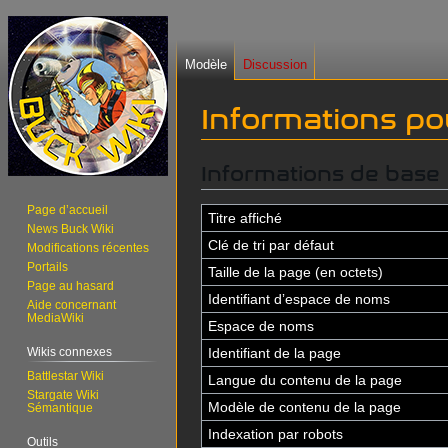
Modèle
Discussion
Informations po
Informations de base
Aller
Aller
à
à
Page d’accueil
la
la
Titre affiché
News Buck Wiki
navigation
recherche
Clé de tri par défaut
Modifications récentes
Portails
Taille de la page (en octets)
Page au hasard
Identifiant dʼespace de noms
Aide concernant
MediaWiki
Espace de noms
Wikis connexes
Identifiant de la page
Battlestar Wiki
Langue du contenu de la page
Stargate Wiki
Modèle de contenu de la page
Sémantique
Indexation par robots
Outils