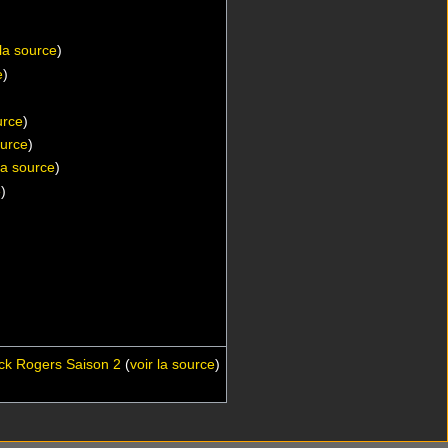
 la source
)
e
)
urce
)
ource
)
 la source
)
e
)
uck Rogers Saison 2
(
voir la source
)