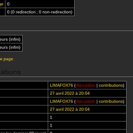
ge
0
0 (0 redirection ; 0 non-redirection)
eurs (infini)
eurs (infini)
te page.
cations
LIMAFOX76
(
discussion
|
contributions
)
27 avril 2022 à 20:04
LIMAFOX76
(
discussion
|
contributions
)
27 avril 2022 à 20:04
1
1