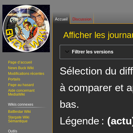
Accueil
Discussion
Afficher les journ
Aller
Aller
Filtrer les versions
à
à
la
la
Page d’accueil
navigation
recherche
Sélection du dif
News Buck Wiki
Modifications récentes
Portails
à comparer et a
Page au hasard
Aide concernant
MediaWiki
bas.
Wikis connexes
Battlestar Wiki
Légende :
(actu
Stargate Wiki
Sémantique
Outils