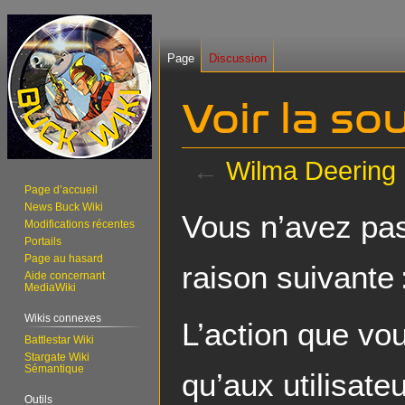
Page
Discussion
Voir la s
←
Wilma Deering
Page d’accueil
News Buck Wiki
Aller
Aller
Vous n’avez pas 
Modifications récentes
à
à
Portails
la
la
Page au hasard
raison suivante 
navigation
recherche
Aide concernant
MediaWiki
Wikis connexes
L’action que vo
Battlestar Wiki
Stargate Wiki
Sémantique
qu’aux utilisate
Outils