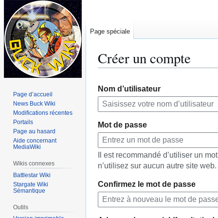
Page spéciale
Créer un compte
Aller
Aller
Nom d’utilisateur
à
à
Page d’accueil
la
la
News Buck Wiki
navigation
recherche
Modifications récentes
Portails
Mot de passe
Page au hasard
Aide concernant
MediaWiki
Il est recommandé d’utiliser un m
Wikis connexes
n’utilisez sur aucun autre site web.
Battlestar Wiki
Confirmez le mot de passe
Stargate Wiki
Sémantique
Outils