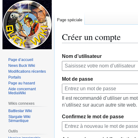
Page spéciale
Créer un compte
Aller
Aller
Nom d’utilisateur
à
à
Page d’accueil
la
la
News Buck Wiki
navigation
recherche
Modifications récentes
Portails
Mot de passe
Page au hasard
Aide concernant
MediaWiki
Il est recommandé d’utiliser un m
Wikis connexes
n’utilisez sur aucun autre site web.
Battlestar Wiki
Confirmez le mot de passe
Stargate Wiki
Sémantique
Outils