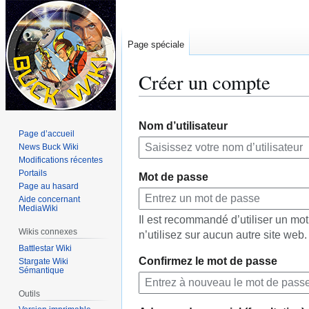
Page spéciale
Créer un compte
Aller
Aller
Nom d’utilisateur
à
à
Page d’accueil
la
la
News Buck Wiki
navigation
recherche
Modifications récentes
Portails
Mot de passe
Page au hasard
Aide concernant
MediaWiki
Il est recommandé d’utiliser un m
Wikis connexes
n’utilisez sur aucun autre site web.
Battlestar Wiki
Confirmez le mot de passe
Stargate Wiki
Sémantique
Outils