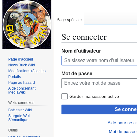
Page spéciale
Se connecter
Aller
Aller
Nom d’utilisateur
à
à
Page d’accueil
la
la
News Buck Wiki
navigation
recherche
Modifications récentes
Mot de passe
Portails
Page au hasard
Aide concernant
MediaWiki
Garder ma session active
Wikis connexes
Se conne
Battlestar Wiki
Stargate Wiki
Sémantique
Aide pour se c
Outils
Mot de passe 