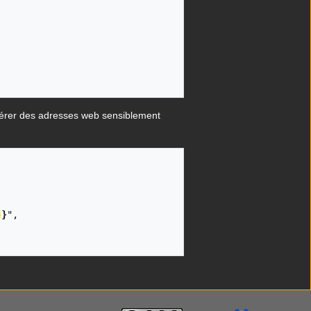
nérer des adresses web sensiblement
4
}
",
