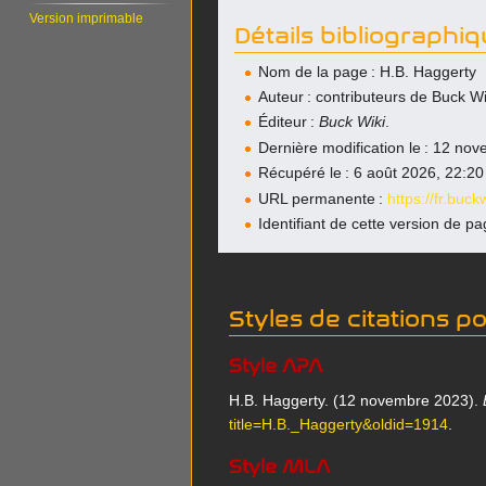
Version imprimable
Détails bibliographi
Nom de la page : H.B. Haggerty
Auteur : contributeurs de Buck Wi
Éditeur :
Buck Wiki
.
Dernière modification le : 12 n
Récupéré le : 6 août 2026, 22:2
URL permanente :
https://fr.buc
Identifiant de cette version de p
Styles de citations p
Style APA
H.B. Haggerty. (12 novembre 2023).
title=H.B._Haggerty&oldid=1914
.
Style MLA