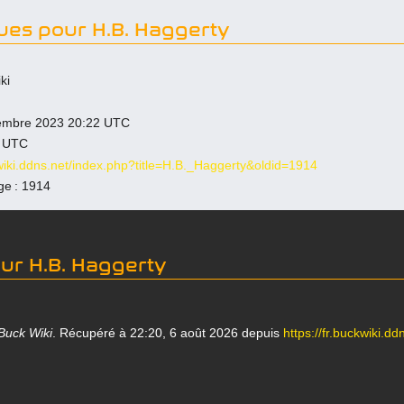
ques pour H.B. Haggerty
ki
ovembre 2023 20:22 UTC
0 UTC
kwiki.ddns.net/index.php?title=H.B._Haggerty&oldid=1914
age : 1914
our H.B. Haggerty
Buck Wiki
. Récupéré à 22:20, 6 août 2026 depuis
https://fr.buckwiki.d