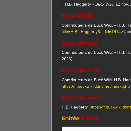
« H.B. Haggerty »
Buck Wiki
. 12 nov.
Style MHRA
Contributeurs de Buck Wiki, « H.B. H
title=H.B._Haggerty&oldid=1914
> [ac
Style Chicago
Contributeurs de Buck Wiki, « H.B. H
2026).
Style CBE/CSE
Contributeurs de Buck Wiki. H.B. Hagge
https://fr.buckwiki.ddns.net/index.p
Style Bluebook
H.B. Haggerty,
https://fr.buckwiki.d
Entrée
BibTeX