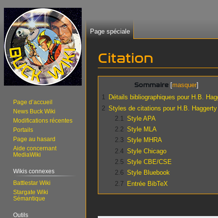
Page spéciale
Citation
Aller
Aller
Sommaire
à
à
1
Détails bibliographiques pour H.B. Hag
la
la
Page d’accueil
2
Styles de citations pour H.B. Haggerty
News Buck Wiki
navigation
recherche
2.1
Style APA
Modifications récentes
2.2
Style MLA
Portails
Page au hasard
2.3
Style MHRA
Aide concernant
2.4
Style Chicago
MediaWiki
2.5
Style CBE/CSE
Wikis connexes
2.6
Style Bluebook
Battlestar Wiki
2.7
Entrée BibTeX
Stargate Wiki
Sémantique
Outils