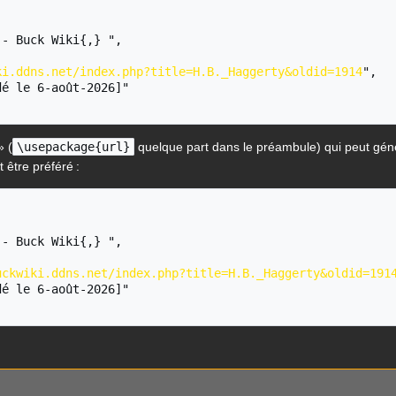
ki.ddns.net/index.php?title=H.B._Haggerty&oldid=1914
",

» (
\usepackage{url}
quelque part dans le préambule) qui peut gé
 être préféré :
uckwiki.ddns.net/index.php?title=H.B._Haggerty&oldid=191