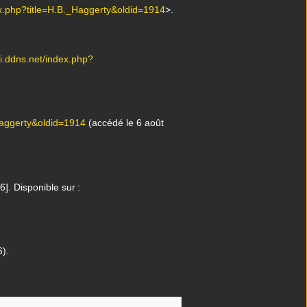
dex.php?title=H.B._Haggerty&oldid=1914
>.
iki.ddns.net/index.php?
_Haggerty&oldid=1914
(accédé le 6 août
]. Disponible sur :
).