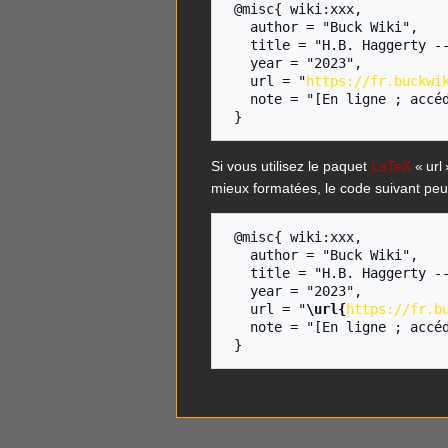
 @misc{ wiki:xxx,

   author = "Buck Wiki",

   title = "H.B. Haggerty --- Buck Wiki{,} ",

   year = "2023",

   url = "
https://fr.buckwi
   note = "[En ligne ; accédé le 6-août-2026]"

Si vous utilisez le paquet
LaTeX
« url 
mieux formatées, le code suivant peut
 @misc{ wiki:xxx,

   author = "Buck Wiki",

   title = "H.B. Haggerty --- Buck Wiki{,} ",

   year = "2023",

   url = "
\url{
https://fr.b
   note = "[En ligne ; accédé le 6-août-2026]"
