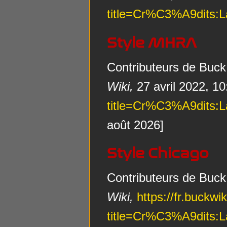
title=Cr%C3%A9dits:
Style MHRA
Contributeurs de Buck
Wiki,
27 avril 2022, 1
title=Cr%C3%A9dits:
août 2026]
Style Chicago
Contributeurs de Buck
Wiki,
https://fr.buckwi
title=Cr%C3%A9dits: