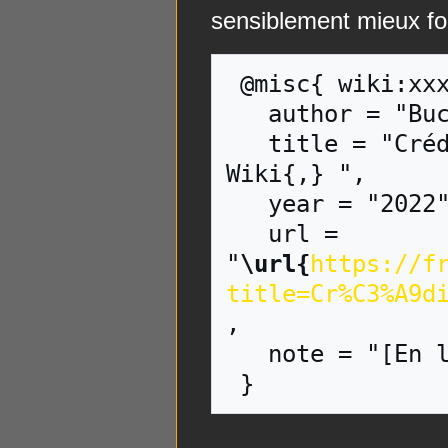
sensiblement mieux for
 @misc{ wiki:xxx,

   author = "Buck Wiki",

   title = "Crédits:La Marque du Saurien --- Buck 
Wiki{,} ",

   year = "2022",

   url = 
"
\url{
https://f
title=Cr%C3%A9d
,

   note = "[En ligne ; accédé le 9-août-2026]"
