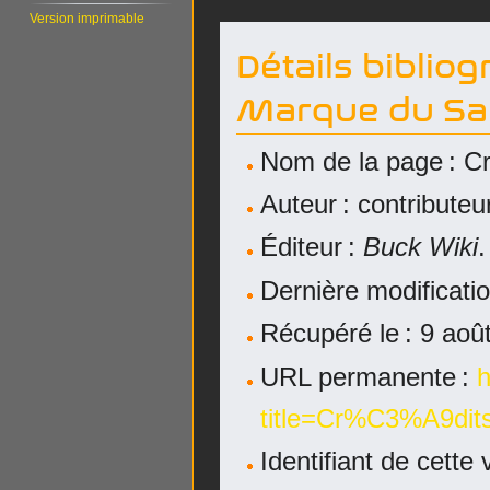
Version imprimable
Détails biblio
Marque du Sa
Nom de la page : C
Auteur : contribute
Éditeur :
Buck Wiki
.
Dernière modificatio
Récupéré le : 9 ao
URL permanente :
h
title=Cr%C3%A9dit
Identifiant de cette