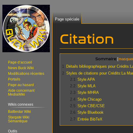
Page spéciale
Citation
Aller
Aller
Sommaire
Page d’accueil
à
à
1
Détails bibliographiques pour Crédits:
News Buck Wiki
la
la
2
Styles de citations pour Crédits:La Ma
Modifications récentes
navigation
recherche
2.1
Style APA
Portails
Page au hasard
2.2
Style MLA
Aide concernant
2.3
Style MHRA
MediaWiki
2.4
Style Chicago
Wikis connexes
2.5
Style CBE/CSE
Battlestar Wiki
2.6
Style Bluebook
Stargate Wiki
2.7
Entrée BibTeX
Sémantique
Outils