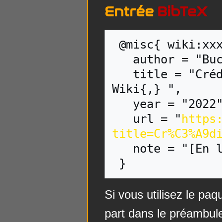
Entrée
BibTeX
 @misc{ wiki:xxx,

   author = "Buck Wiki",

   title = "Crédits:La Marque du Saurien --- Buck 
Wiki{,} ",

   year = "2022",

   url = "
https
title=Cr%C3%A9d
   note = "[En ligne ; accédé le 9-août-2026]"

Si vous utilisez le pa
part dans le préambul