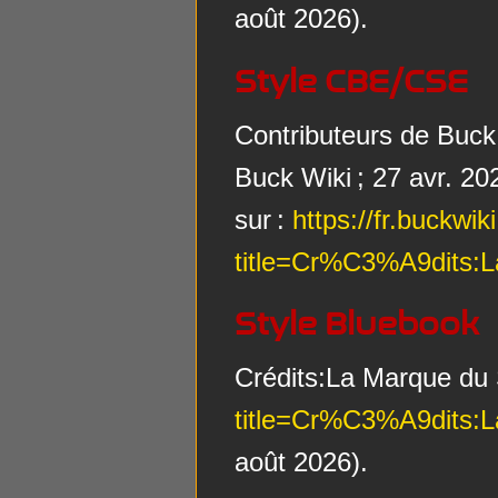
août 2026).
Style CBE/CSE
Contributeurs de Buck 
Buck Wiki ; 27 avr. 20
sur :
https://fr.buckwi
title=Cr%C3%A9dits:
Style Bluebook
Crédits:La Marque du
title=Cr%C3%A9dits:
août 2026).