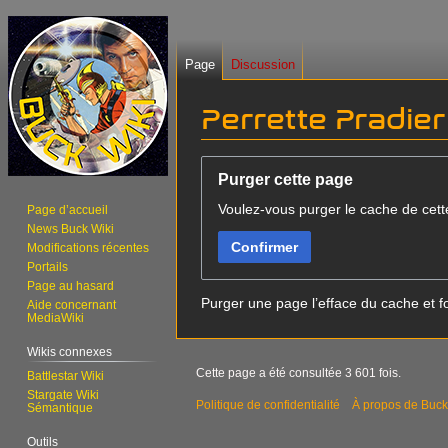
Page
Discussion
Perrette Pradier
Aller
Aller
Purger cette page
à
à
Voulez-vous purger le cache de cett
la
la
Page d’accueil
News Buck Wiki
navigation
recherche
Confirmer
Modifications récentes
Portails
Page au hasard
Purger une page l’efface du cache et fo
Aide concernant
MediaWiki
Wikis connexes
Cette page a été consultée 3 601 fois.
Battlestar Wiki
Stargate Wiki
Politique de confidentialité
À propos de Buck
Sémantique
Outils