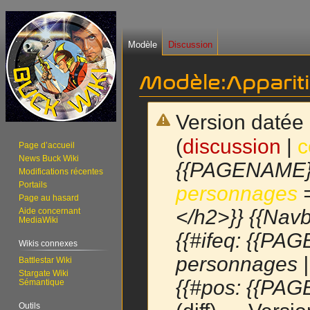
Modèle
Discussion
Modèle
:
Apparit
Version datée 
(
discussion
|
c
Page d’accueil
News Buck Wiki
{{PAGENAME}}
Modifications récentes
Portails
personnages
=
Page au hasard
</h2>}} {{Navb
Aide concernant
MediaWiki
{{#ifeq: {{PAG
Wikis connexes
personnages 
Battlestar Wiki
Stargate Wiki
{{#pos: {{PAG
Sémantique
Outils