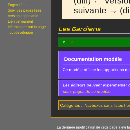
(diff) ← Versio
Pages liées
suivante → (dif
Suivi des pages liées
Version imprimable
Lien permanent
Aller
Aller
Informations sur la page
Les Gardiens
Tout développer
à
à
la
la
v
d
m
navigation
recherche
Documentation modèle
Ce modèle affiche les apparitions 
Les éditeurs peuvent expérimenter 
sous-pages de ce modèle
.
Catégories
:
Navboxes sans listes hor
La dernière modification de cette page a été fai