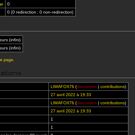
ge
0
0 (0 redirection ; 0 non-redirection)
eurs (infini)
eurs (infini)
te page.
cations
LIMAFOX76
(
discussion
|
contributions
)
27 avril 2022 à 19:33
LIMAFOX76
(
discussion
|
contributions
)
27 avril 2022 à 19:33
1
1