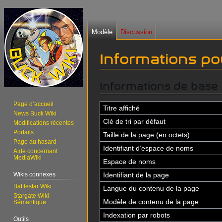
Modèle
Discussion
Informations po
Informations de base
Aller
Aller
à
à
Page d’accueil
la
la
Titre affiché
News Buck Wiki
navigation
recherche
Clé de tri par défaut
Modifications récentes
Portails
Taille de la page (en octets)
Page au hasard
Identifiant dʼespace de noms
Aide concernant
MediaWiki
Espace de noms
Wikis connexes
Identifiant de la page
Battlestar Wiki
Langue du contenu de la page
Stargate Wiki
Modèle de contenu de la page
Sémantique
Indexation par robots
Outils