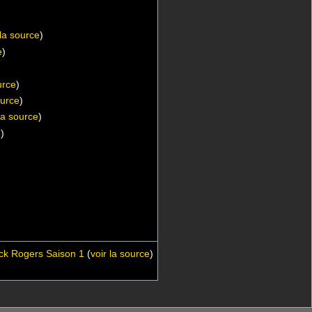
 la source
)
e
)
urce
)
ource
)
 la source
)
e
)
uck Rogers Saison 1
(
voir la source
)