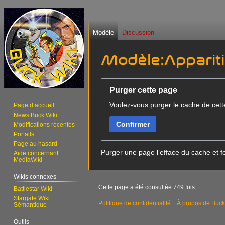
Modèle
Discussion
Modèle:Appariti
Aller
Aller
Purger cette page
à
à
Voulez-vous purger le cache de cett
la
la
Page d’accueil
News Buck Wiki
navigation
recherche
Confirmer
Modifications récentes
Portails
Page au hasard
Purger une page l’efface du cache et fo
Aide concernant
MediaWiki
Wikis connexes
Cette page a été consultée 749 fois.
Battlestar Wiki
Stargate Wiki
Politique de confidentialité
À propos de Buck
Sémantique
Outils