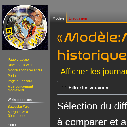
Modèle
Discussion
« Modèle:A
historiqu
Page d’accueil
News Buck Wiki
Afficher les journ
Modifications récentes
Portails
Page au hasard
Aller
Aller
Aide concernant
Filtrer les versions
à
à
MediaWiki
la
la
Wikis connexes
navigation
recherche
Sélection du dif
Battlestar Wiki
Stargate Wiki
Sémantique
à comparer et a
Outils