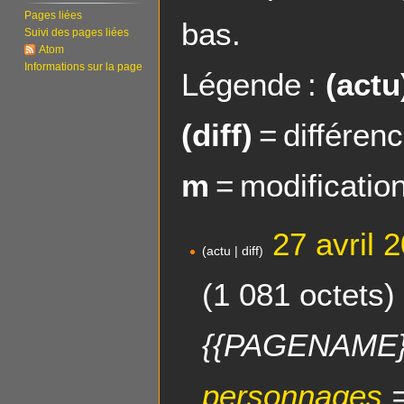
Pages liées
bas.
Suivi des pages liées
Atom
Informations sur la page
Légende :
(actu
(diff)
= différen
m
= modificatio
2
27 avril 
actu
diff
7
a
1 081 octets
v
r
i
{{PAGENAME}} 
l
2
personnages
=
0