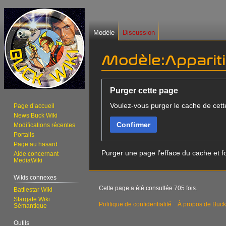
Modèle
Discussion
Modèle:Appariti
Aller
Aller
Purger cette page
à
à
Voulez-vous purger le cache de cett
la
la
Page d’accueil
News Buck Wiki
navigation
recherche
Confirmer
Modifications récentes
Portails
Page au hasard
Purger une page l’efface du cache et fo
Aide concernant
MediaWiki
Wikis connexes
Cette page a été consultée 705 fois.
Battlestar Wiki
Stargate Wiki
Politique de confidentialité
À propos de Buck
Sémantique
Outils