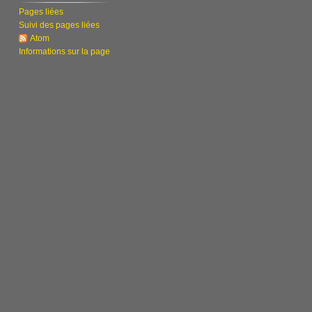
r
Pages liées
2
Suivi des pages liées
0
Atom
Informations sur la page
2
1