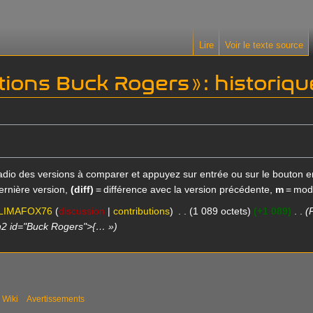
Lire
Voir le texte source
ions Buck Rogers » : historiq
 radio des versions à comparer et appuyez sur entrée ou sur le bouton e
ernière version,
(diff)
= différence avec la version précédente,
m
= modi
LIMAFOX76
discussion
contributions
1 089 octets
+1 089
h2 id="Buck Rogers">{… »
 Wiki
Avertissements