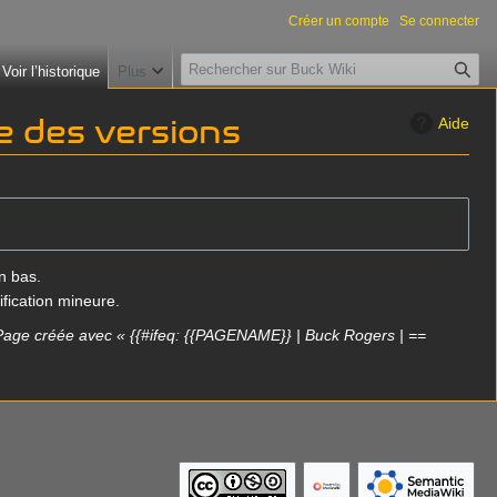
Créer un compte
Se connecter
R
Voir l’historique
Plus
e
c
ue des versions
Aide
h
e
r
c
h
e
n bas.
r
fication mineure.
Page créée avec « {{#ifeq: {{PAGENAME}} | Buck Rogers | ==