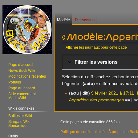
Modèle
Discussion
« Modèle:Apparit
Afficher les journaux pour cette page
Aller
Aller
Filtrer les versions
à
à
Page d’accueil
News Buck Wiki
la
la
Sélection du diff : cochez les boutons
Modifications récentes
navigation
recherche
Portails
Légende :
(actu)
= différence avec la d
Page au hasard
actu
diff
9 février 2021 à 17:11
9
Aide concernant
MediaWiki
Apparition des personnages
== | <
f
é
Wikis connexes
v
Battlestar Wiki
r
Stargate Wiki
Cette page a été consultée 856 fois.
Sémantique
i
Politique de confidentialité
À propos de Buck
e
Outils