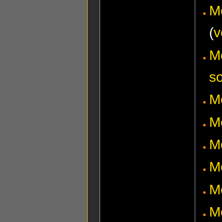
M
(
v
M
s
M
M
M
M
M
M