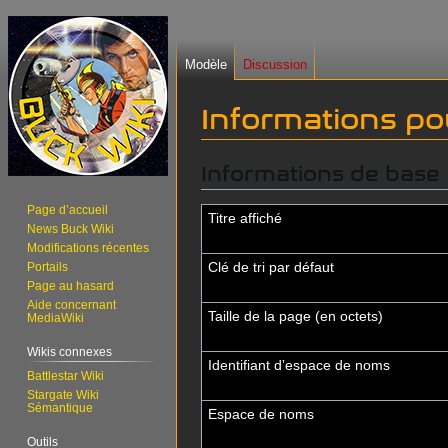
Modèle
Discussion
Informations pou
Informations de base
Aller
Aller
à
à
Page d’accueil
la
la
Titre affiché
News Buck Wiki
navigation
recherche
Modifications récentes
Clé de tri par défaut
Portails
Page au hasard
Aide concernant
Taille de la page (en octets)
MediaWiki
Wikis connexes
Identifiant dʼespace de noms
Battlestar Wiki
Stargate Wiki
Sémantique
Espace de noms
Outils