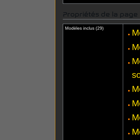
Propriétés de la page
Modèles inclus (29)
M
M
M
s
M
M
M
M