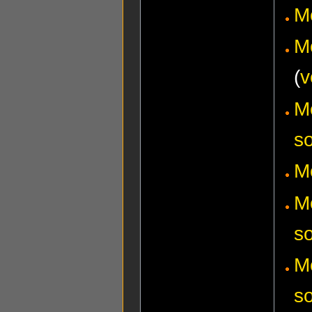
M
M
(
v
M
s
M
Mo
s
M
s