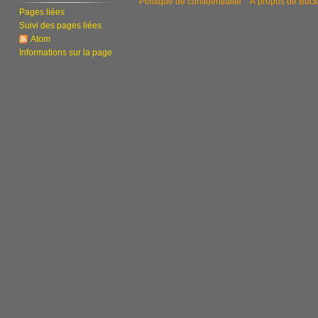
Politique de confidentialité
À propos de Buck
2
Pages liées
0
Suivi des pages liées
2
Atom
Informations sur la page
2