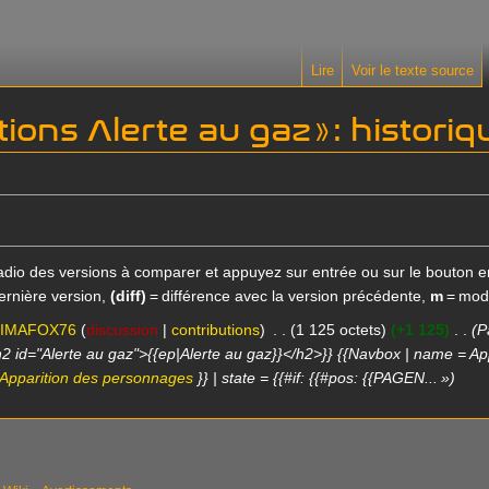
Lire
Voir le texte source
ions Alerte au gaz » : histori
 radio des versions à comparer et appuyez sur entrée ou sur le bouton e
ernière version,
(diff)
= différence avec la version précédente,
m
= modi
LIMAFOX76
discussion
contributions
1 125 octets
+1 125
P
2 id="Alerte au gaz">{{ep|Alerte au gaz}}</h2>}} {{Navbox | name = Appa
Apparition des personnages
}} | state = {{#if: {{#pos: {{PAGEN... »