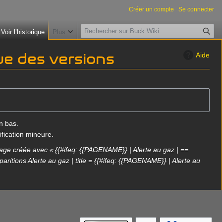
Créer un compte
Se connecter
R
Voir l’historique
Plus
e
c
que des versions
Aide
h
e
r
c
h
e
n bas.
r
fication mineure.
age créée avec « {{#ifeq: {{PAGENAME}} | Alerte au gaz | ==
ritions Alerte au gaz | title = {{#ifeq: {{PAGENAME}} | Alerte au