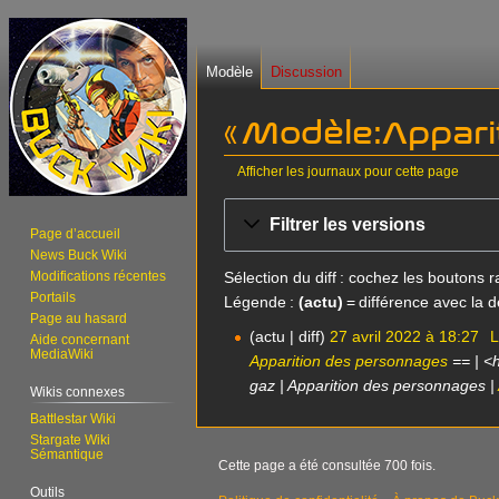
Modèle
Discussion
« Modèle:Apparit
Afficher les journaux pour cette page
Aller
Aller
Filtrer les versions
à
à
Page d’accueil
News Buck Wiki
la
la
Sélection du diff : cochez les boutons
Modifications récentes
navigation
recherche
Portails
Légende :
(actu)
= différence avec la d
Page au hasard
actu
diff
27 avril 2022 à 18:27
2
Aide concernant
MediaWiki
Apparition des personnages
== | <h
7
gaz | Apparition des personnages |
a
Wikis connexes
v
Battlestar Wiki
r
Stargate Wiki
Sémantique
i
Cette page a été consultée 700 fois.
l
Outils