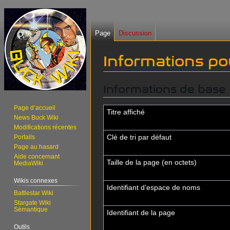
Page
Discussion
Informations pou
Informations de base
Aller
Aller
à
à
Page d’accueil
la
la
Titre affiché
News Buck Wiki
navigation
recherche
Modifications récentes
Clé de tri par défaut
Portails
Page au hasard
Aide concernant
Taille de la page (en octets)
MediaWiki
Wikis connexes
Identifiant dʼespace de noms
Battlestar Wiki
Stargate Wiki
Sémantique
Identifiant de la page
Outils