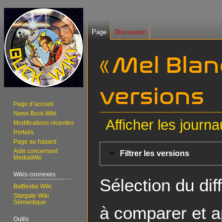
Page
Discussion
« Mel Blan
versions
Page d’accueil
News Buck Wiki
Afficher les journ
Modifications récentes
Portails
Page au hasard
Aller
Aller
Aide concernant
Filtrer les versions
à
à
MediaWiki
la
la
Wikis connexes
navigation
recherche
Sélection du dif
Battlestar Wiki
Stargate Wiki
Sémantique
à comparer et a
Outils