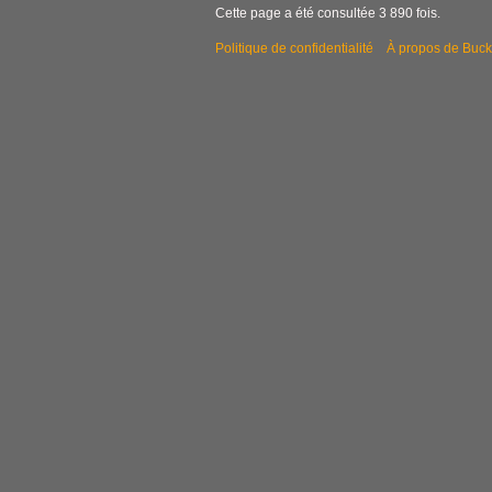
Cette page a été consultée 3 890 fois.
f
i
Politique de confidentialité
À propos de Buck
c
a
t
i
o
n
s