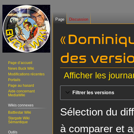
Page
Discussion
« Dominiqu
des versi
Page d’accueil
News Buck Wiki
Afficher les journ
Modifications récentes
Portails
Page au hasard
Aller
Aller
Aide concernant
Filtrer les versions
à
à
MediaWiki
la
la
Wikis connexes
navigation
recherche
Sélection du dif
Battlestar Wiki
Stargate Wiki
Sémantique
à comparer et a
Outils