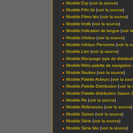
Modèle:Exp
(
voir la source
)
Modèle:Film lié
(
voir la source
)
Modèle:Films liés
(
voir la source
)
Modèle:Imdb
(
voir la source
)
Modèle:Indication de langue
(
voir l
Modèle:Infobox
(
voir la source
)
Modèle:Infobox Personne
(
voir la 
Modèle:Lien
(
voir la source
)
Modèle:Marquage type de distribut
Modèle:Méta palette de navigation
Modèle:Navbox
(
voir la source
)
Modèle:Palette Acteurs
(
voir la sou
Modèle:Palette Distribution
(
voir la
Modèle:Palette distribution Saison
Modèle:Re
(
voir la source
)
Modèle:Références
(
voir la source
)
Modèle:Saison
(
voir la source
)
Modèle:Série
(
voir la source
)
Modèle:Série liée
(
voir la source
)