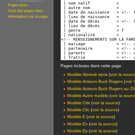
Pages liées
Suivi des pages liées
Informations sur la page
Pages incluses dans cette page :
Modèle:Abrévié série
(
voir la sourc
Modèle:Acteurs Buck Rogers
(
voir 
Modèle:Acteurs Buck Rogers au 25e
Modèle:Autre modèle
(
voir la sourc
Modèle:Cite
(
voir la source
)
Modèle:Clic
(
voir la source
)
Modèle:E
(
voir la source
)
Modèle:En
(
voir la source
)
Modèle:Ep
(
voir la source
)