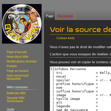
Page
Discussion
Voir la source d
←
Colleen Kelly
Aller
Aller
Vous n’avez pas le droit de modifier cet
à
à
Page d’accueil
L’action que vous essayez de réaliser n
News Buck Wiki
la
la
Modifications récentes
Vous pouvez voir et copier le contenu 
navigation
recherche
Portails
Page au hasard
Aide concernant
MediaWiki
Wikis connexes
Battlestar Wiki
Stargate Wiki
Sémantique
Outils