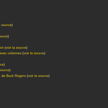
a source
)
source
)
ion
(
voir la source
)
 avec colonnes
(
voir la source
)
rce
)
 source
)
 1 de Buck Rogers
(
voir la source
)