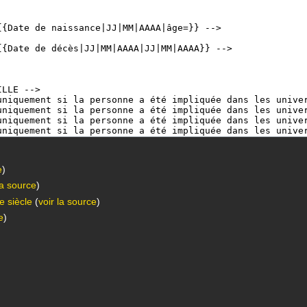
e
)
la source
)
 siècle
(
voir la source
)
e
)