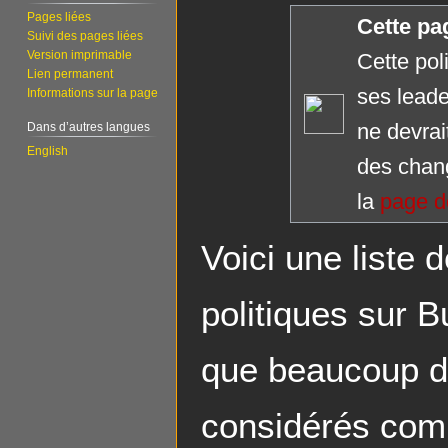
Aller
Aller
Pages liées
Cette pa
à
à
Suivi des pages liées
Version imprimable
Cette pol
la
la
Lien permanent
navigation
recherche
ses leade
Informations sur la page
ne devrai
Dans d’autres langues
English
des chan
la
page d
Voici une liste 
politiques sur B
que beaucoup de
considérés comm