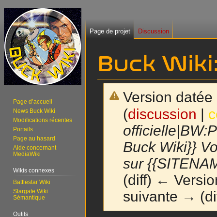
Page de projet
Discussion
Buck Wiki
Version datée 
Page d’accueil
(
discussion
|
c
News Buck Wiki
Modifications récentes
officielle|BW:
Portails
Page au hasard
Buck Wiki}} Voi
Aide concernant
MediaWiki
sur {{SITENAM
Wikis connexes
(diff) ← Versio
Battlestar Wiki
Stargate Wiki
suivante → (dif
Sémantique
Outils