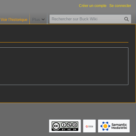
Créer un compte
Se connecter
R
Voir l’historique
Plus
e
c
h
e
r
c
h
e
r