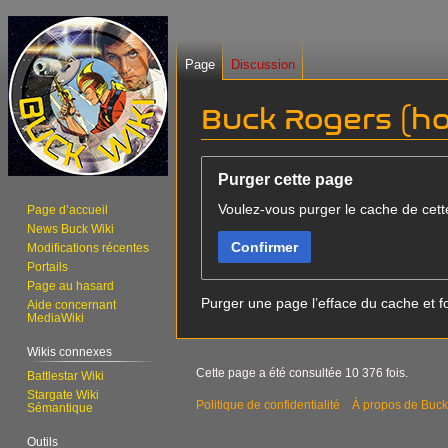
Page
Discussion
Buck Rogers (h
Aller
Aller
Purger cette page
à
à
Voulez-vous purger le cache de cett
la
la
Page d’accueil
News Buck Wiki
navigation
recherche
Confirmer
Modifications récentes
Portails
Page au hasard
Purger une page l’efface du cache et fo
Aide concernant
MediaWiki
Wikis connexes
Cette page a été consultée 10 376 fois.
Battlestar Wiki
Stargate Wiki
Politique de confidentialité
À propos de Buck
Sémantique
Outils