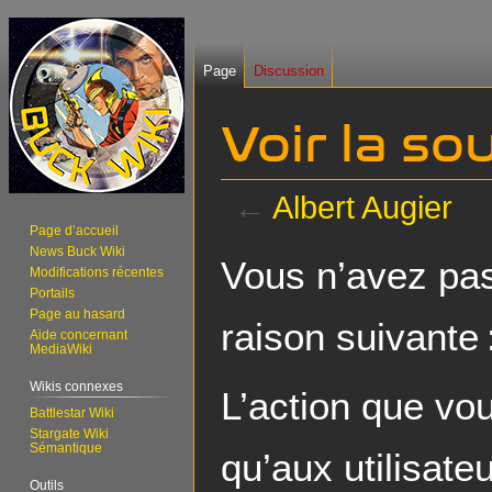
Page
Discussion
Voir la so
←
Albert Augier
Page d’accueil
News Buck Wiki
Aller
Aller
Vous n’avez pas 
Modifications récentes
à
à
Portails
la
la
Page au hasard
raison suivante 
navigation
recherche
Aide concernant
MediaWiki
Wikis connexes
L’action que vo
Battlestar Wiki
Stargate Wiki
Sémantique
qu’aux utilisate
Outils