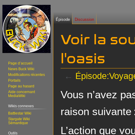
Épisode
Discussion
Voir la s
l'oasis
Page d’accueil
News Buck Wiki
←
Épisode:Voyage
Modifications récentes
Portails
Page au hasard
Aller
Aller
Vous n’avez pas 
Aide concernant
à
à
MediaWiki
la
la
Wikis connexes
raison suivante 
navigation
recherche
Battlestar Wiki
Stargate Wiki
Sémantique
L’action que vo
Outils