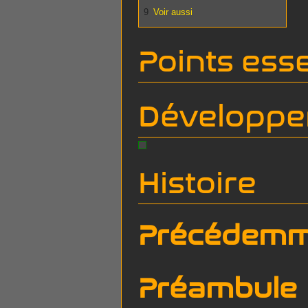
9
Voir aussi
Points esse
Développem
Histoire
Précédemm
Préambule