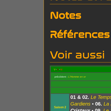
Notes
Références
Voir aussi
v
d
m
précédent :
L'Homme en or
01 & 02.
Le Temps
Gardiens
•
06.
La 
Saison 2
Cristaux
•
09.
Le 