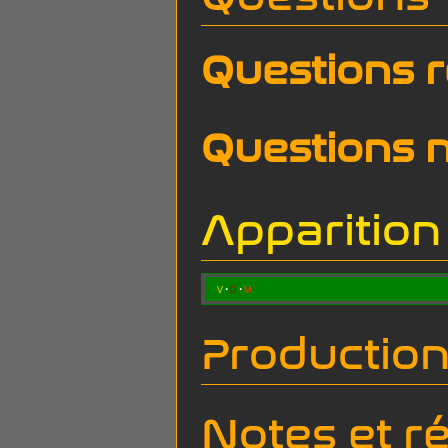
Questions 
Questions 
Apparitio
v
d
m
Productio
Notes et r