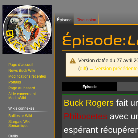
Épisode
Discussion
Épisode:
L
Version datée du 27 avril 
Page d’accueil
(
diff
)
← Version précédente
News Buck Wiki
Modifications récentes
Portails
Aller
Aller
Épisode
Page au hasard
à
à
Aide concernant
MediaWiki
la
la
Buck Rogers
fait u
navigation
recherche
Wikis connexes
Phibocetes
avec un
Battlestar Wiki
Stargate Wiki
Sémantique
espérant récupére
Outils