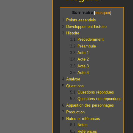
Sommaire
1
Points essentiels
2
Développement histoire
3
Histoire
3.1
Précédemment
3.2
Préambule
3.3
Acte 1
3.4
Acte 2
3.5
Acte 3
3.6
Acte 4
4
Analyse
5
Questions
5.1
Questions répondues
5.2
Questions non répondues
6
Apparition des personnages
7
Production
8
Notes et références
8.1
Notes
8.2
Références